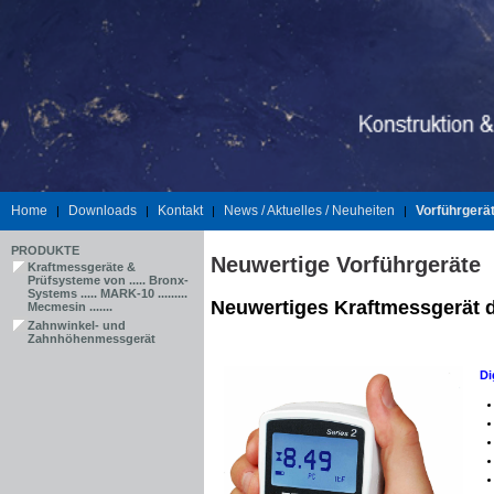
Home
Downloads
Kontakt
News / Aktuelles / Neuheiten
Vorführgerä
|
|
|
|
PRODUKTE
Neuwertige Vorführgeräte
Kraftmessgeräte &
Prüfsysteme von ..... Bronx-
Systems ..... MARK-10 .........
Neuwertiges Kraftmessgerät d
Mecmesin .......
Zahnwinkel- und
Zahnhöhenmessgerät
Di